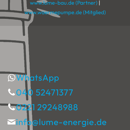
www.lume-bau.de (Partner)
|
www.waermepumpe.de (Mitglied)
WhatsApp
040 52471377
0221 29248988
info@lume-energie.de