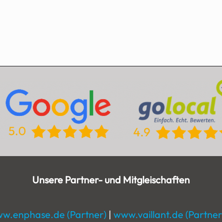
Unsere Partner- und Mitgleischaften
w.enphase.de (Partner)
|
www.vaillant.de (Partner