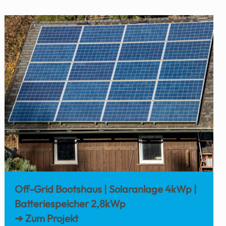
Off-Grid Bootshaus | Solaranlage 4kWp |
Batteriespeicher 2,8kWp
➜ Zum Projekt