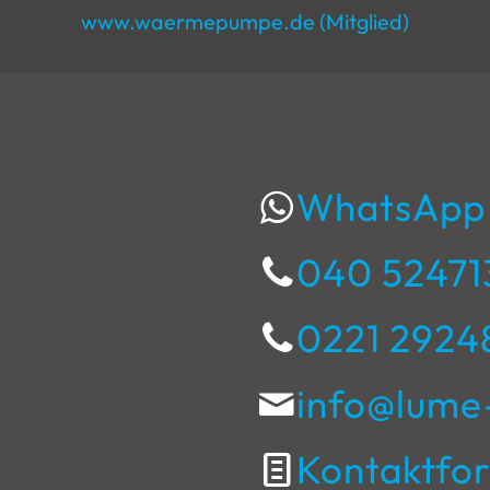
www.waermepumpe.de (Mitglied)
WhatsApp
040 52471
0221 2924
info@lume
Kontaktfo