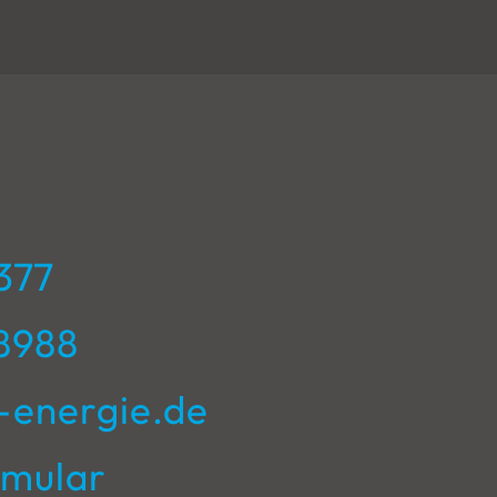
377
8988
-energie.de
rmular