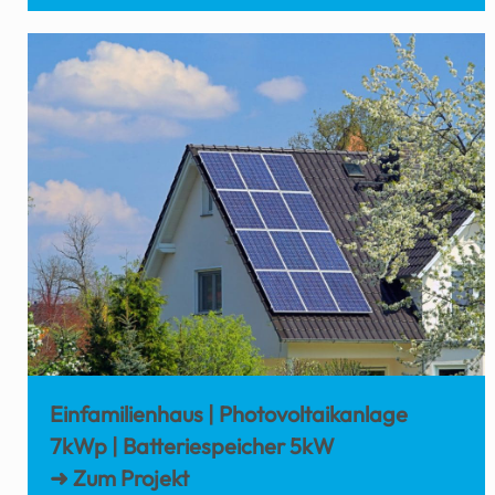
Einfamilienhaus | Photovoltaikanlage
7kWp | Batteriespeicher 5kW
➜ Zum Projekt