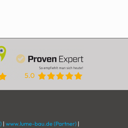
)
|
www.lume-bau.de (Partner)
|