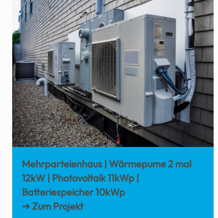
Mehrparteienhaus | Wärmepume 2 mal
12kW | Photovoltaik 11kWp |
Batteriespeicher 10kWp
➜ Zum Projekt