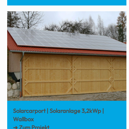
Solarcarport | Solaranlage 3,2kWp |
Wallbox
➜ Zum Projekt