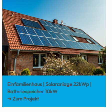
Einfamilienhaus | Solaranlage 22kWp |
Batteriespeicher 10kW
➜ Zum Projekt