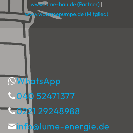
www.lume-bau.de (Partner)
|
www.waermepumpe.de (Mitglied)
WhatsApp
040 52471377
0221 29248988
info@lume-energie.de